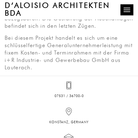
Nach neunmonatiger Bauzeit ist die Sporthalle
D’ALOISIO ARCHITEKTEN
Moos seit Anfang Dezember fertiggestellt und
BDA
Toggle
bezugsbereit. Die Gestaltung der Außenanlagen
befindet sich in den letzten Zügen.
Bei diesem Projekt handelt es sich um eine
schlüsselfertige Generalunternehmerleistung mit
fixem Kosten- und Terminrahmen mit der Firma
i+R Industrie- und Gewerbebau GmbH aus
Lauterach.
07531 / 36700-0
KONSTANZ, GERMANY