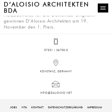
Beim Realisierungswettbewerb eines
D’ALOISIO ARCHITEKTEN
Feuerwehrhauses mit Bauhof und DRK in
BDA
Toggle
Holzbauweise für die Gemeinde Ötigheim
gewinnen D’Aloisio Architekten am 19.
November den 1. Preis.
07531 / 36700-0
KONSTANZ, GERMANY
INFO@DALOISIO.NET
JOBS
VITA
KONTAKT
DATENSCHUTZ­ERKLÄRUNG
IMPRESSUM