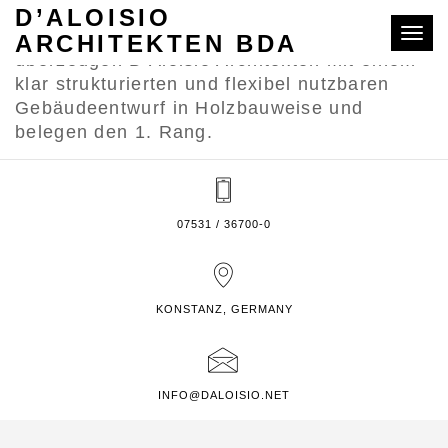
Im VgV-Verfahren für den Neubau eines 7-
D’ALOISIO
gruppigen Kinderhauses in Gärtringen
Toggle
ARCHITEKTEN BDA
überzeugen D’Aloisio Architekten mit einem
klar strukturierten und flexibel nutzbaren
Gebäudeentwurf in Holzbauweise und
belegen den 1. Rang.
07531 / 36700-0
KONSTANZ, GERMANY
INFO@DALOISIO.NET