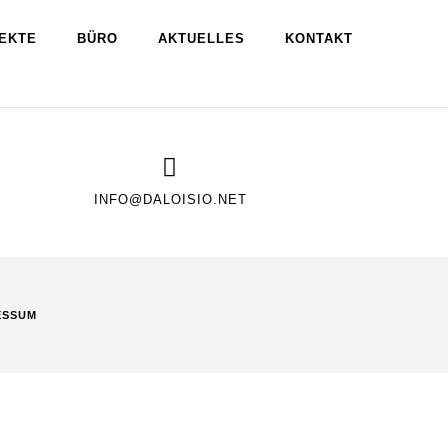
ovative Holzbau mit polygonaler
enzenden Foyer verbunden werden kann
EKTE
BÜRO
AKTUELLES
KONTAKT
INFO@DALOISIO.NET
ESSUM