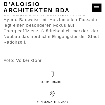
Am 5. November wurde der EDEKA-Markt im
D’ALOISIO
Schoch-Areal in Radolfzell feierlich eröffnet.
Toggle
ARCHITEKTEN BDA
Der aufgeständerte Baukörper in Holz-
Hybrid-Bauweise mit Holzlamellen-Fassade
legt einen besonderen Fokus auf
Energieeffizienz. Städtebaulich markiert der
Neubau das nördliche Eingangstor der Stadt
Radolfzell.
Foto: Volker Göhr
07531 / 36700-0
KONSTANZ, GERMANY